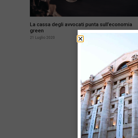
La cassa degli avvocati punta sull’economia
green
21 Luglio 2020