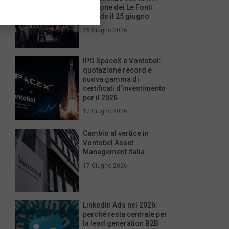
edizione dei Le Fonti
Awards il 25 giugno
26 Giugno 2026
IPO SpaceX e Vontobel:
quotazione record e
nuova gamma di
certificati d’investimento
per il 2026
17 Giugno 2026
Cambio al vertice in
Vontobel Asset
Management Italia
17 Giugno 2026
LinkedIn Ads nel 2026:
perché resta centrale per
la lead generation B2B