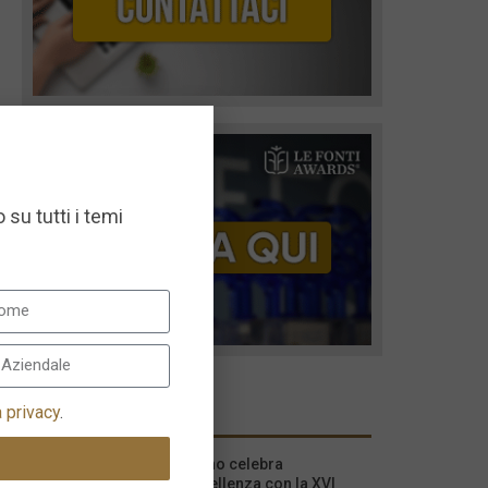
 su tutti i temi
I più recenti
a privacy
.
Milano celebra
l’eccellenza con la XVI