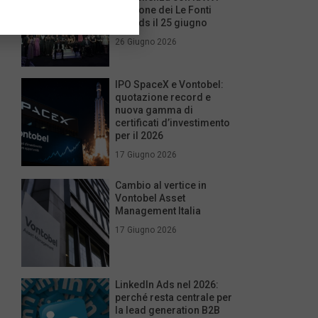
edizione dei Le Fonti
Awards il 25 giugno
26 Giugno 2026
IPO SpaceX e Vontobel:
quotazione record e
nuova gamma di
certificati d’investimento
per il 2026
17 Giugno 2026
Cambio al vertice in
Vontobel Asset
Management Italia
17 Giugno 2026
LinkedIn Ads nel 2026:
perché resta centrale per
la lead generation B2B