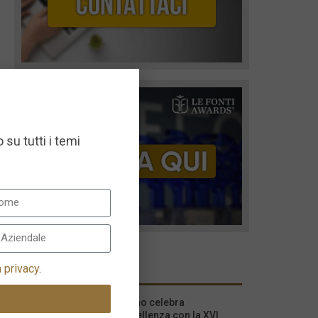
 su tutti i temi
I più recenti
a privacy
.
Milano celebra
l’eccellenza con la XVI