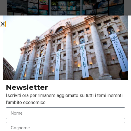
Il coronavirus sta accelerando la digitalizzazione
dell’economia
Newsletter
8 Giugno 2020
Iscriviti ora per rimanere aggiornato su tutti i temi inerenti
l’ambito economico.