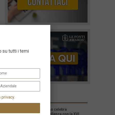
 su tutti i temi
I più recenti
a privacy
.
Milano celebra
l’eccellenza con la XVI