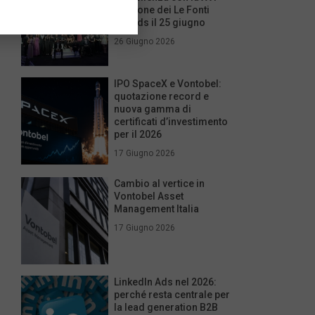
edizione dei Le Fonti
Awards il 25 giugno
26 Giugno 2026
IPO SpaceX e Vontobel:
quotazione record e
nuova gamma di
certificati d’investimento
per il 2026
17 Giugno 2026
Cambio al vertice in
Vontobel Asset
Management Italia
17 Giugno 2026
LinkedIn Ads nel 2026:
perché resta centrale per
la lead generation B2B