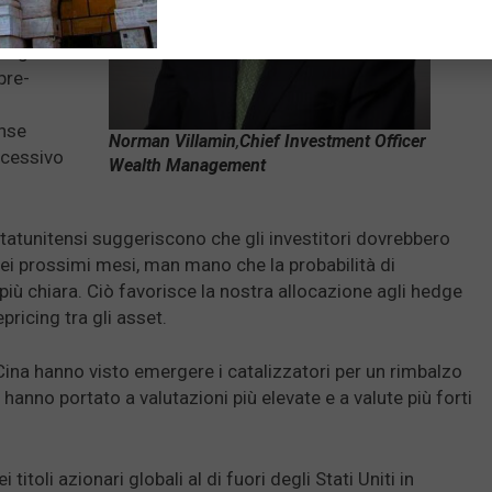
a crescita
e gli
pre-
ense
Norman Villamin
,
Chief Investment Officer
recessivo
Wealth Management
tatunitensi suggeriscono che gli investitori dovrebbero
 nei prossimi mesi, man mano che la probabilità di
iù chiara. Ciò favorisce la nostra allocazione agli hedge
ricing tra gli asset.
Cina hanno visto emergere i catalizzatori per un rimbalzo
hanno portato a valutazioni più elevate e a valute più forti
itoli azionari globali al di fuori degli Stati Uniti in