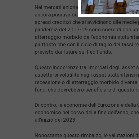
Nei mercati azionari e creditizi statunitensi, l
ancora positiva degli utili prevista per il 2023 
spread creditizi che si avvicinano alle medie 
pandemia del 2017-19 sono coerenti con un
atterraggio morbido dell’economia statunit
piuttosto che con il ciclo di taglio dei tassi 
previsto dai future sui Fed Funds.
Queste incoerenze tra i mercati degli asset s
aspettarsi volatilità negli asset statunitensi
recessione o di atterraggio morbido diventa p
fund, che dovrebbero beneficiare di questo rep
Di contro, le economie dell’Eurozona e della 
economico nel corso della fine dell’anno, che 
all’inizio del 2023.
Nonostante questo rimbalzo, le valutazioni dei t