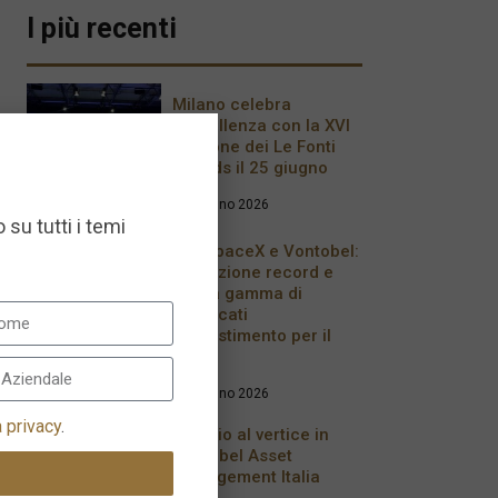
I più recenti
Milano celebra
l’eccellenza con la XVI
edizione dei Le Fonti
Awards il 25 giugno
26 Giugno 2026
 su tutti i temi
IPO SpaceX e Vontobel:
quotazione record e
nuova gamma di
certificati
d’investimento per il
2026
17 Giugno 2026
a privacy
.
Cambio al vertice in
Vontobel Asset
Management Italia