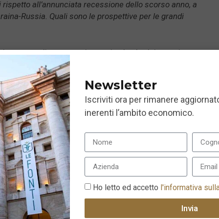
i rispetto all’annunciata recessione dello scorso anno, a
craina-Russia. Quali sono le prospettive per le grandi
inuato a salire a gennaio grazie al calo dei prezzi
speranza di un futuro taglio dei tassi da parte della Fed, che
Newsletter
Iscriviti ora per rimanere aggiornato
genza tra le aspettative implicite nei
mercati
, le
damentali, in particolare negli Stati Uniti.
inerenti l’ambito economico.
 inizierà a
iù
i di
l 1990. Al
iù modesto
Ho letto ed accetto
l'informativa sull
 degli anni
Invia