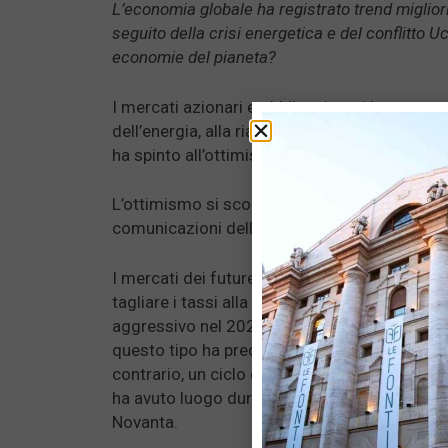
L’economia globale ha registrato trend miglior
seguito della crisi energetica e del conflitto U
economie del pianeta?
I mercati azionari e obbligazionari hanno cont
dell’energia, alla riapertura della Cina e alla 
ha spinto all’ottimismo tutte le asset class.
L’ottimismo si scontra con la crescente diver
comunicazioni della Fed e l’evoluzione dei fon
I mercati dei futures suggeriscono che la Fed
tagliare i tassi alla fine del 2023 e in modo p
aggressivo nel 2024. Un ciclo di tagli dei tass
questo tipo ha preceduto ogni recessione da
contrario, un ciclo di tagli dei tassi molto p
ha avuto luogo durante gli atterraggi morbidi
Novanta.