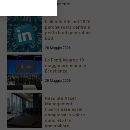
17 Giugno 2026
LinkedIn Ads nel 2026:
perché resta centrale
per la lead generation
B2B
28 Maggio 2026
Le Fonti Awards 19
maggio premiano le
Eccellenze
20 Maggio 2026
Resolute Asset
Management:
trasformare asset
complessi in valore
concreto tra
immobiliare,