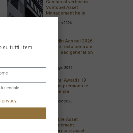
Cambio al vertice in
Vontobel Asset
Management Italia
17 Giugno 2026
LinkedIn Ads nel 2026:
perché resta centrale
 su tutti i temi
per la lead generation
B2B
28 Maggio 2026
Le Fonti Awards 19
maggio premiano le
Eccellenze
a privacy
.
20 Maggio 2026
Resolute Asset
Management:
trasformare asset