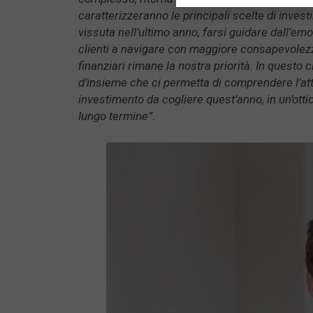
caratterizzeranno le principali scelte di inves
vissuta nell’ultimo anno, farsi guidare dall’emot
clienti a navigare con maggiore consapevolezz
finanziari rimane la nostra priorità. In questo 
d’insieme che ci permetta di comprendere l’att
investimento da cogliere quest’anno, in un’otti
lungo termine”.