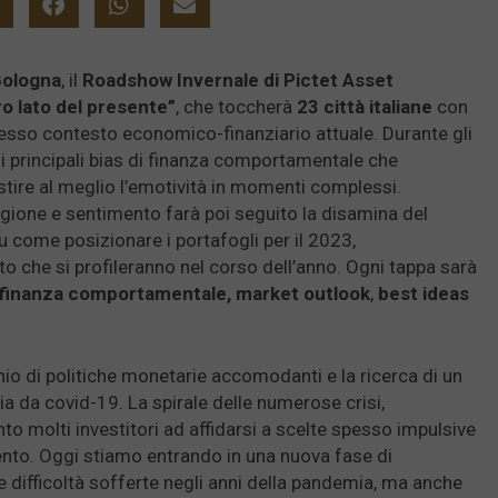
Bologna
, il
Roadshow Invernale di Pictet Asset
ro lato del presente”
, che toccherà
23 città italiane
con
mplesso contesto economico-finanziario attuale. Durante gli
e i principali bias di finanza comportamentale che
stire al meglio l’emotività in momenti complessi.
agione e sentimento farà poi seguito la disamina del
come posizionare i portafogli per il 2023,
o che si profileranno nel corso dell’anno. Ogni tappa sarà
 finanza comportamentale, market outlook
,
best ideas
io di politiche monetarie accomodanti e la ricerca di un
ia da covid-19. La spirale delle numerose crisi,
nto molti investitori ad affidarsi a scelte spesso impulsive
ento. Oggi stiamo entrando in una nuova fase di
lle difficoltà sofferte negli anni della pandemia, ma anche