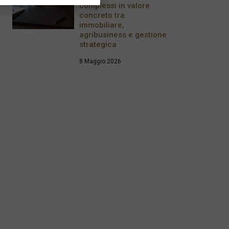
complessi in valore
concreto tra
immobiliare,
agribusiness e gestione
strategica
8 Maggio 2026