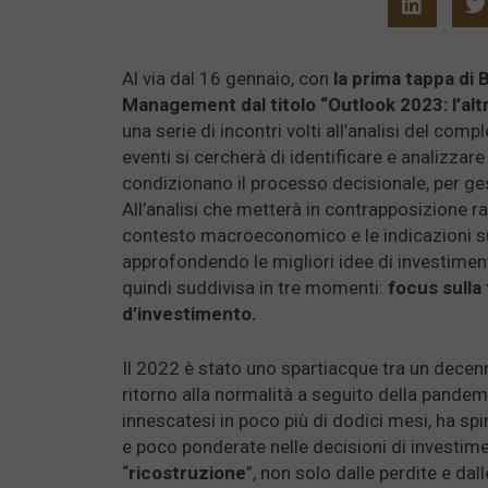
Al via dal 16 gennaio, con
la prima tappa di 
Management dal titolo “Outlook 2023: l’alt
una serie di incontri volti all’analisi del co
eventi si cercherà di identificare e analizzar
condizionano il processo decisionale, per ge
All’analisi che metterà in contrapposizione r
contesto macroeconomico e le indicazioni su 
approfondendo le migliori idee di investiment
quindi suddivisa in tre momenti:
focus sulla
d’investimento.
Il 2022 è stato uno spartiacque tra un decenn
ritorno alla normalità a seguito della pandem
innescatesi in poco più di dodici mesi, ha spi
e poco ponderate nelle decisioni di investim
“
ricostruzione
”, non solo dalle perdite e da