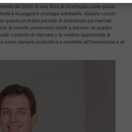
timento del 2023. In una fase di incertezza come quella
ività è la peggiore strategia adottabile. Aiutare i nostri
a questo protratto periodo di turbolenza sui mercati
ciclo di incontri proveremo infatti a tessere un quadro
uale contesto di mercato e le relative opportunità di
ca come sempre costruttiva e orientata all’innovazione e al