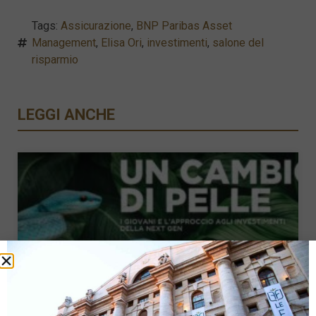
Tags:
Assicurazione
,
BNP Paribas Asset
Management
,
Elisa Ori
,
investimenti
,
salone del
risparmio
LEGGI ANCHE