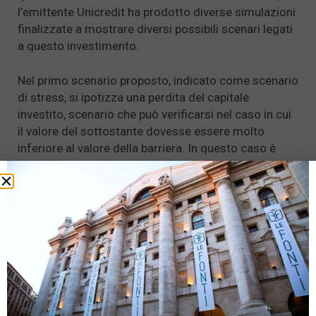
l’emittente Unicredit ha prodotto diverse simulazioni
finalizzate a mostrare diversi possibili scenari legati
a questo investimento.
Nel primo scenario proposto, indicato come scenario
di stress, si ipotizza una perdita del capitale
investito, scenario che può verificarsi nel caso in cui
il valore del sottostante dovesse essere molto
inferiore al valore della barriera. In questo caso è
stata ipotizzata una perdita del 71% circa, che
porterebbe ad una liquidazione di 2800€ su un
investimento iniziale di 10.000€.
In tutti gli altri scenari, indicati come sfavorevole,
moderato e favorevole, la struttura blindata del
certificato, ha prodotto scenari in cui il rimborso
finale è quantificabile a 10.708€ con un guadagno
del 7,08% in tutti e tre gli scenari.