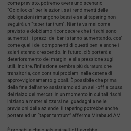
come previsto, potremo avere uno scenario
“Goldilocks” per le azioni, se i rendimenti delle
obbligazioni rimangono bassi e se al tapering non
seguirà un “taper tantrum”. Niente va mai come
previsto e dobbiamo riconoscere che i rischi sono
aumentati: i prezzi dei beni stanno aumentando, così
come quelli dei componenti di questi beni e anche i
salari stanno crescendo. In futuro, ciò porterà al
deterioramento dei margini e alla pressione sugli
utili. Inoltre, l’inflazione sembra più duratura che
transitoria, con continui problemi nelle catene di
approvvigionamento globali. È possibile che prima
della fine dell’anno assistiamo ad un sell-off a causa
del rialzo dei mercati in un momento in cui tali rischi
iniziano a materializzarsi nei guadagni e nelle
previsioni delle aziende. Il tapering potrebbe anche
portare ad un “taper tantrum” afferma Mirabaud AM.
È probabile che qualsiasi sell-off avrebbe