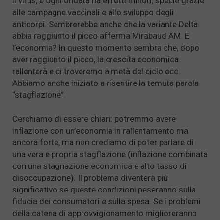
il virus, e ogni ondata ha effetti minori, specie grazie
alle campagne vaccinali e allo sviluppo degli
anticorpi. Sembrerebbe anche che la variante Delta
abbia raggiunto il picco afferma Mirabaud AM. E
l’economia? In questo momento sembra che, dopo
aver raggiunto il picco, la crescita economica
rallenterà e ci troveremo a metà del ciclo ecc.
Abbiamo anche iniziato a risentire la temuta parola
“stagflazione”.
Cerchiamo di essere chiari: potremmo avere
inflazione con un’economia in rallentamento ma
ancora forte, ma non crediamo di poter parlare di
una vera e propria stagflazione (inflazione combinata
con una stagnazione economica e alto tasso di
disoccupazione). Il problema diventerà più
significativo se queste condizioni peseranno sulla
fiducia dei consumatori e sulla spesa. Se i problemi
della catena di approvvigionamento miglioreranno