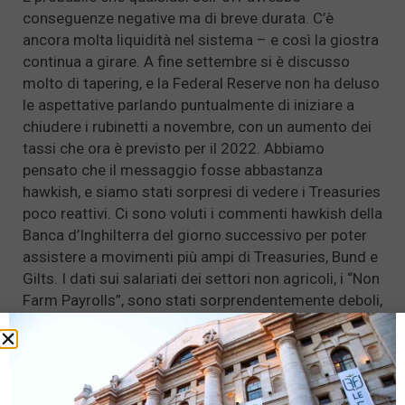
conseguenze negative ma di breve durata. C’è
ancora molta liquidità nel sistema – e così la giostra
continua a girare. A fine settembre si è discusso
molto di tapering, e la Federal Reserve non ha deluso
le aspettative parlando puntualmente di iniziare a
chiudere i rubinetti a novembre, con un aumento dei
tassi che ora è previsto per il 2022. Abbiamo
pensato che il messaggio fosse abbastanza
hawkish, e siamo stati sorpresi di vedere i Treasuries
poco reattivi. Ci sono voluti i commenti hawkish della
Banca d’Inghilterra del giorno successivo per poter
assistere a movimenti più ampi di Treasuries, Bund e
Gilts. I dati sui salariati dei settori non agricoli, i “Non
Farm Payrolls”, sono stati sorprendentemente deboli,
sebbene – con le revisioni al rialzo rispetto ad
agosto – probabilmente non abbastanza deboli da
impedire un avvio del tapering a novembre. Sembra
che la variante Delta mostri ancora i propri effetti,