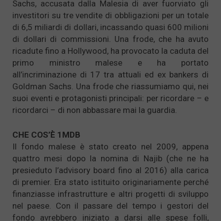
Sachs, accusata dalla Malesia di aver fuorviato gli
investitori su tre vendite di obbligazioni per un totale
di 6,5 miliardi di dollari, incassando quasi 600 milioni
di dollari di commissioni. Una frode, che ha avuto
ricadute fino a Hollywood, ha provocato la caduta del
primo ministro malese e ha portato
all’incriminazione di 17 tra attuali ed ex bankers di
Goldman Sachs. Una frode che riassumiamo qui, nei
suoi eventi e protagonisti principali: per ricordare – e
ricordarci – di non abbassare mai la guardia.
CHE COS’È 1MDB
Il fondo malese è stato creato nel 2009, appena
quattro mesi dopo la nomina di Najib (che ne ha
presieduto l’advisory board fino al 2016) alla carica
di premier. Era stato istituito originariamente perché
finanziasse infrastrutture e altri progetti di sviluppo
nel paese. Con il passare del tempo i gestori del
fondo avrebbero iniziato a darsi alle spese folli,