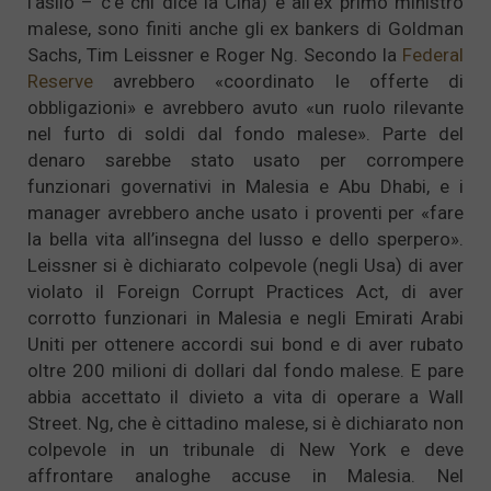
l’asilo – c’è chi dice la Cina) e all’ex primo ministro
malese, sono finiti anche gli ex bankers di Goldman
Sachs, Tim Leissner e Roger Ng. Secondo la
Federal
Reserve
avrebbero «coordinato le offerte di
obbligazioni» e avrebbero avuto «un ruolo rilevante
nel furto di soldi dal fondo malese». Parte del
denaro sarebbe stato usato per corrompere
funzionari governativi in Malesia e Abu Dhabi, e i
manager avrebbero anche usato i proventi per «fare
la bella vita all’insegna del lusso e dello sperpero».
Leissner si è dichiarato colpevole (negli Usa) di aver
violato il Foreign Corrupt Practices Act, di aver
corrotto funzionari in Malesia e negli Emirati Arabi
Uniti per ottenere accordi sui bond e di aver rubato
oltre 200 milioni di dollari dal fondo malese. E pare
abbia accettato il divieto a vita di operare a Wall
Street. Ng, che è cittadino malese, si è dichiarato non
colpevole in un tribunale di New York e deve
affrontare analoghe accuse in Malesia. Nel