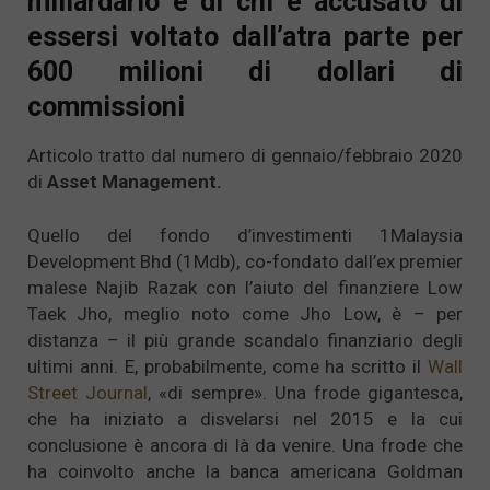
miliardario e di chi è accusato di
essersi voltato dall’atra parte per
600 milioni di dollari di
commissioni
Articolo tratto dal numero di gennaio/febbraio 2020
di
Asset Management.
Quello del fondo d’investimenti 1Malaysia
Development Bhd (1Mdb), co-fondato dall’ex premier
malese Najib Razak con l’aiuto del finanziere Low
Taek Jho, meglio noto come Jho Low, è – per
distanza – il più grande scandalo finanziario degli
ultimi anni. E, probabilmente, come ha scritto il
Wall
Street Journal
, «di sempre». Una frode gigantesca,
che ha iniziato a disvelarsi nel 2015 e la cui
conclusione è ancora di là da venire. Una frode che
ha coinvolto anche la banca americana Goldman