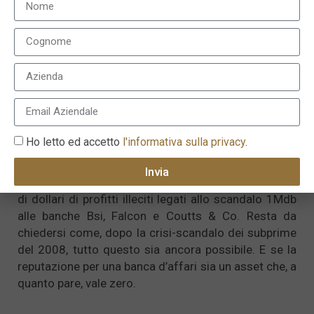
Pare invece, coma ha anticipato l’agenzia Bloomberg,
che Goldman Sachs, sia in trattative con il governo
Usa per pagare una multa da 2 miliardi di dollari,
accettare una supervisione sulle sue procedure di
conformità, ed evitare così un’indagine penale.
Intanto lo scorso novembre, il DoJ ha siglato un
accordo per recuperare 1 miliardo di dollari dalla
vendita di beni sequestrati collegati a Low, un record
Ho letto ed accetto
l'informativa sulla privacy
.
per un’indagine anticorruzione negli Stati Uniti.
Mentre La Finma, l’autorità di vigilanza su mercato
Invia
finanziario svizzero, ha confiscato oltre 100 milioni
di dollari di profitti illeciti legati allo scandalo 1Mdb
alle banche Bsi, Falcon e Coutts & Co. Resta da
chiedersi come, dopo la crisi-scandalo dei subprime
del 2008, tutto questo sia ancora possibile. E se la
reputazione per una banca d’affari sia un asset che, a
quanto pare, vale zero.