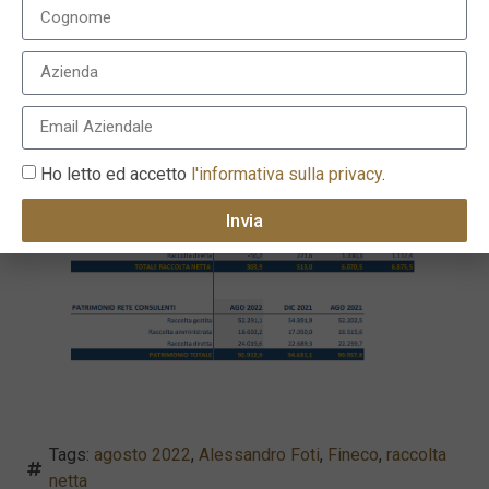
Nel mese di agosto sono stati acquisiti 6.734 nuovi
clienti, confermando il trend di miglioramento della
base della clientela maggiormente interessata ad
investire, con il contestuale aumento dei total
financial asset relativi ai nuovi conti aperti. Il numero
dei clienti totali al 31 agosto 2022 si è attestato a
1.462.357.
Ho letto ed accetto
l'informativa sulla privacy
.
Invia
Tags:
agosto 2022
,
Alessandro Foti
,
Fineco
,
raccolta
netta