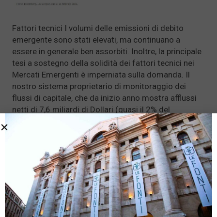
Fattori tecnici I volumi delle emissioni di debito
emergente sono stati elevati, ma continuano a
essere in generale ben assorbiti. Inoltre, la principale
tesi a sostegno della solidità dei fattori tecnici nei
Mercati Emergenti è imperniata sulla domanda. Il
nostro sistema proprietario di monitoraggio dei
flussi di capitale, che da inizio anno mostra afflussi
netti di 7,6 miliardi di Dollari (quasi il 2% del
patrimonio in gestione), segnala che gli investitori
che si muovono a livello globale continuano a
scommettere sul debito emergente per accrescere i
rendimenti.
Qualora i rendimenti nei Mercati Sviluppati
dovessero salire più del previsto, i flussi di capitale
potrebbero ruotare a sfavore del debito emergente
afferma J.P. Morgan. Al momento, tuttavia, il debito