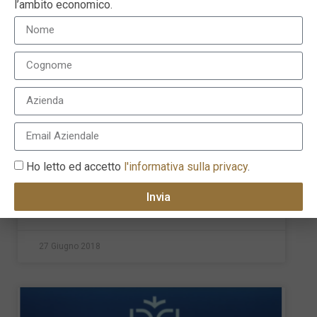
l’ambito economico.
Il supporto alla consulenza
indipendente
Alfonso Maglio, portfolio manager di Marzotto
Sim, a lato della tavola rotonda riguardante la
Ho letto ed accetto
l'informativa sulla privacy
.
MiFID II svoltasi durante il D-Day del
Invia
LEGGI TUTTO »
27 Giugno 2018