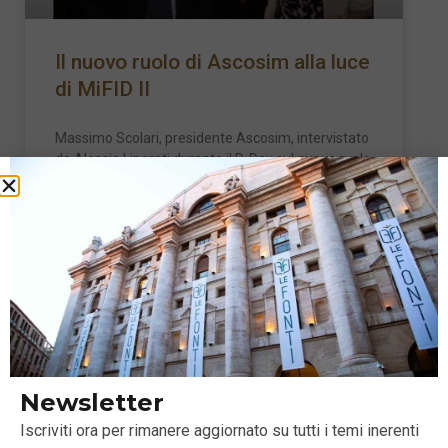
Il nuovo ruolo di Ascosim alla luce
di MiFID II
Massimo Scolari, presidente Ascosim, intervistato
da Alessia Liparoti durante il D-Day sul nuovo ruolo
degli intermediari finanziari e sulla nuovo
LEGGI TUTTO »
27 Giugno 2018
Newsletter
Iscriviti ora per rimanere aggiornato su tutti i temi inerenti