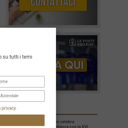
 su tutti i temi
I più recenti
a privacy
.
Milano celebra
l’eccellenza con la XVI