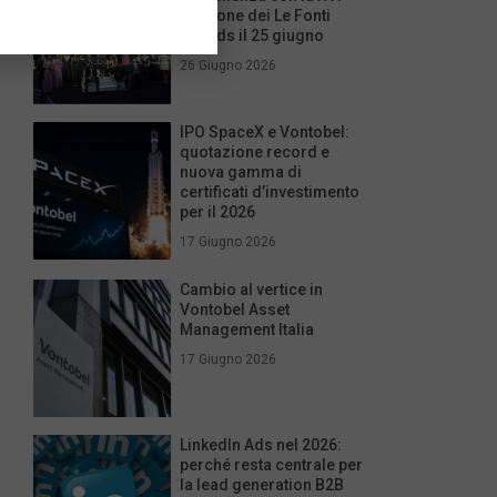
edizione dei Le Fonti
Awards il 25 giugno
26 Giugno 2026
IPO SpaceX e Vontobel:
quotazione record e
nuova gamma di
certificati d’investimento
per il 2026
17 Giugno 2026
Cambio al vertice in
Vontobel Asset
Management Italia
17 Giugno 2026
LinkedIn Ads nel 2026:
perché resta centrale per
la lead generation B2B