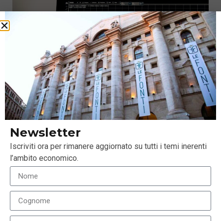
Perché investire oggi nell’high yield europeo
13 Luglio 2022
Newsletter
Iscriviti ora per rimanere aggiornato su tutti i temi inerenti
l’ambito economico.