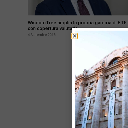
WisdomTree amplia la propria gamma di ETF
con copertura valutaria
4 Settembre 2018