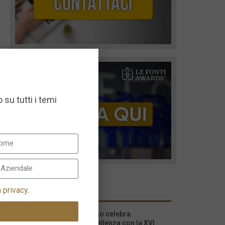
 su tutti i temi
I più recenti
a privacy
.
Milano celebra
l’eccellenza con la XVI