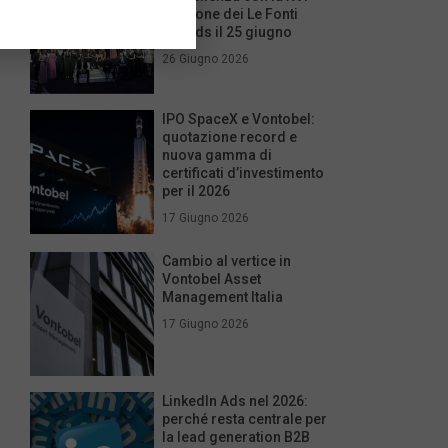
edizione dei Le Fonti
Awards il 25 giugno
26 Giugno 2026
IPO SpaceX e Vontobel:
quotazione record e
nuova gamma di
certificati d’investimento
per il 2026
17 Giugno 2026
Cambio al vertice in
Vontobel Asset
Management Italia
17 Giugno 2026
LinkedIn Ads nel 2026:
perché resta centrale per
la lead generation B2B