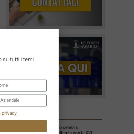
 su tutti i temi
I più recenti
a privacy
.
Milano celebra
l’eccellenza con la XVI