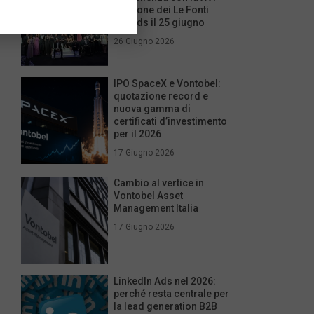
edizione dei Le Fonti
Awards il 25 giugno
26 Giugno 2026
IPO SpaceX e Vontobel:
quotazione record e
nuova gamma di
certificati d’investimento
per il 2026
17 Giugno 2026
Cambio al vertice in
Vontobel Asset
Management Italia
17 Giugno 2026
LinkedIn Ads nel 2026:
perché resta centrale per
la lead generation B2B