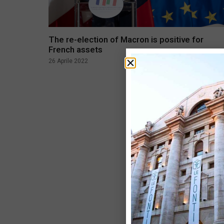
The re-election of Macron is positive for
French assets
26 Aprile 2022