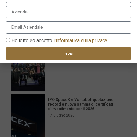
I più recenti
Milano celebra l’eccellenza con la XVI
edizione dei Le Fonti Awards il 25 giugno
Ho letto ed accetto
l'informativa sulla privacy
.
26 Giugno 2026
Invia
IPO SpaceX e Vontobel: quotazione
record e nuova gamma di certificati
d’investimento per il 2026
17 Giugno 2026