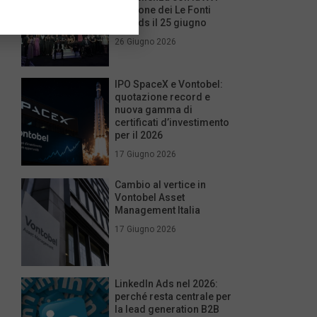
edizione dei Le Fonti
Awards il 25 giugno
26 Giugno 2026
IPO SpaceX e Vontobel:
quotazione record e
nuova gamma di
certificati d’investimento
per il 2026
17 Giugno 2026
Cambio al vertice in
Vontobel Asset
Management Italia
17 Giugno 2026
LinkedIn Ads nel 2026:
perché resta centrale per
la lead generation B2B