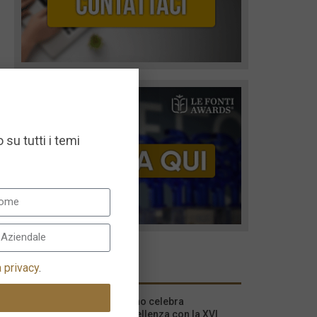
 su tutti i temi
I più recenti
a privacy
.
Milano celebra
l’eccellenza con la XVI