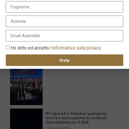
I più recenti
Ho letto ed accetto
l'informativa sulla privacy
.
Milano celebra l’eccellenza con la XVI
edizione dei Le Fonti Awards il 25 giugno
Invia
26 Giugno 2026
IPO SpaceX e Vontobel: quotazione
record e nuova gamma di certificati
d’investimento per il 2026
17 Giugno 2026