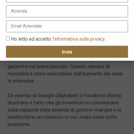
mercato in un contesto globale in cui la crescita era
scarsa. Queste società presentavano enormi
vantaggi competitivi, un’elevata leva operativa e
traiettorie di crescita che sembravano inarrestabili…
fino ad oggi.
Ho letto ed accetto
l'informativa sulla privacy
.
Gli investitori hanno spostato la loro attenzione dalle
Invia
interessanti prospettive di crescita a lungo termine
alla redditività che le aziende sono in grado di
garantire nel breve periodo. Questo cambio di
mentalità è stato esacerbato dall’aumento dei tassi
di interesse.
Gli esempi di Google (Alphabet) e Facebook (Meta)
illustrano il fatto che gli investitori si concentrano
sulla capacità delle aziende di gestire i margini e la
redditività in un contesto in cui i ricavi sono sotto
pressione.