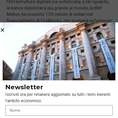
l’infrastruttura digitale sia sofisticata; a tal riguardo,
la banca depositaria più grande al mondo, la BNY
Mellon, ha investito 133 milioni di dollari nel
finanziamento di FireBlocks, che svolgerà la funzione
di primo deposito per criptovalute per conto dei
clienti di BNY.
Per concludere afferma 21Shares, dato che
l’adozione da parte degli investitori istituzionali ha
profondamente cambiato la narrativa dell’adozione
del Bitcoin stesso, è bene ammettere che gli enti più
piccoli sono ancora poco rilevanti in questo mercato.
Tuttavia, noi di 21Shares non potremmo essere più
ottimisti circa il ciclo economico che stiamo vivendo
Newsletter
in questo momento, poiché i portafogli che
Iscriviti ora per rimanere aggiornato su tutti i temi inerenti
possiedono una quantità di Bitcoin inferiore a 1
l’ambito economico.
hanno raggiunto uno dei picchi più elevati di sempre
nei giorni scorsi, molto più elevato di quello
registrato con il ciclo del 2017. Questo significa che