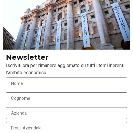
Ricordano inoltre che Safilo ha rinnovato altre
quattro licenze principali, offrendo una buona
visibilità di medio termine per circa un terzo dei
ricavi totali derivanti da queste licenze.
Leggi qui
l’articolo completo.
Newsletter
Iscriviti ora per rimanere aggiornato su tutti i temi inerenti
l’ambito economico.
LEGGI ANCHE