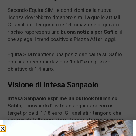
Secondo Equita SIM, le condizioni della nuova
licenza dovrebbero rimanere simili a quelle attuali.
Gli analisti ritengono che l’eliminazione di questo
rischio rappresenti una
buona notizia per Safilo
, il
che spiega il trend positivo a Piazza Affari oggi.
Equita SIM mantiene una posizione cauta su Safilo
con una raccomandazione “hold” e un prezzo
obiettivo di 1,4 euro.
Visione di Intesa Sanpaolo
Intesa Sanpaolo esprime un outlook bullish su
Safilo
, rinnovando l’invito ad acquistare con un
target price di 1,18 euro. Gli analisti ritengono che il
rinnovo della licenza Marc Jacobs sia una sorpresa
positiva, considerando le recenti tendenze di LVMH
nell’internalizzare le licenze eyewear.