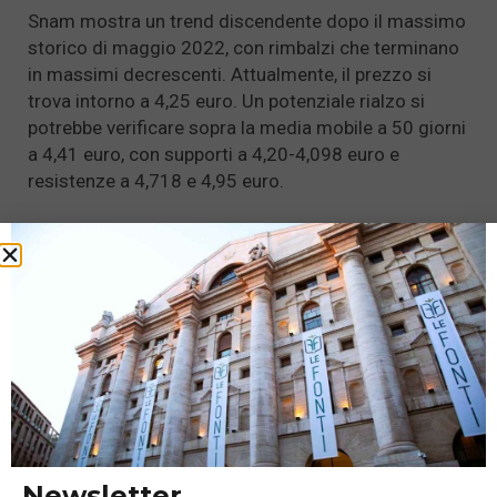
Snam mostra un trend discendente dopo il massimo
storico di maggio 2022, con rimbalzi che terminano
in massimi decrescenti. Attualmente, il prezzo si
trova intorno a 4,25 euro. Un potenziale rialzo si
potrebbe verificare sopra la media mobile a 50 giorni
a 4,41 euro, con supporti a 4,20-4,098 euro e
resistenze a 4,718 e 4,95 euro.
Italgas presenta un grafico giornaliero caratterizzato
da
massimi decrescenti e minimi crescenti
dopo il
doppio massimo di primavera 2022. Il prezzo attuale
si trova intorno a 5,14 euro, con possibilità di rialzo
sopra i 5,44 euro. Supporti sono a 5,19-4,94 euro,
mentre le resistenze si trovano a 5,79 e 6,29 euro.
Titoli seguiti da vicino in questa
fase
Newsletter