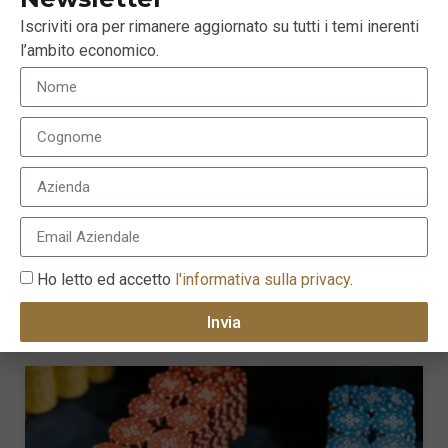
I titoli seguiti con attenzione includono: AMPLIFON,
Iscriviti ora per rimanere aggiornato su tutti i temi inerenti
FINECOBANK, NEXI, TELECOM ITALIA e TERNA al
l’ambito economico.
rialzo; BANCA MEDIOLANUM, GENERALI, INTESA
SANPAOLO e POSTE ITALIANE al ribasso.
Leggi qui
l’articolo completo.
Tags:
mercato azionario
Ho letto ed accetto
l'informativa sulla privacy
.
LEGGI ANCHE
Invia