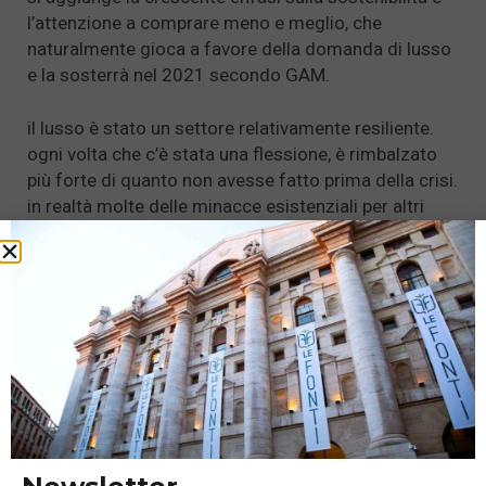
l’attenzione a comprare meno e meglio, che
naturalmente gioca a favore della domanda di lusso
e la sosterrà nel 2021 secondo GAM.
il lusso è stato un settore relativamente resiliente.
ogni volta che c’è stata una flessione, è rimbalzato
più forte di quanto non avesse fatto prima della crisi.
in realtà molte delle minacce esistenziali per altri
settori, come la tecnologia, rappresentano
un’opportunità piuttosto che una minaccia per il
comparto. detto questo, le maggiori preoccupazioni
riguardano più i marchi nello specifico; dato che
questi si interfacciano in modo molto diretto con il
consumatore, qualsiasi tipo di scandalo di pr viene
captato dai consumatori e immediatamente
amplificato dai social media. ecco perché penso che
questi marchi debbano essere in prima linea per
quanto riguarda il modo in cui si relazionano con il