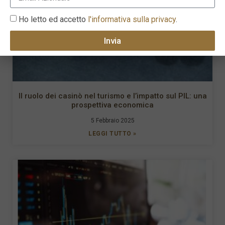
Ho letto ed accetto
l'informativa sulla privacy
.
Invia
Il ruolo dei casinò nel turismo e l’impatto sul PIL: una
prospettiva economica
5 Febbraio 2025
LEGGI TUTTO »