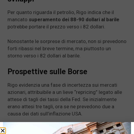
Per quanto riguarda il petrolio, Rigo indica che il
mancato
superamento dei 88-90 dollari al barile
potrebbe portare il prezzo verso i 82 dollari.
Nonostante le sorprese di mercato, non si prevedono
forti ribassi nel breve termine, ma piuttosto un
storno verso i 82 dollari al barile.
Prospettive sulle Borse
Rigo evidenzia una fase di incertezza sui mercati
azionari, attribuibile a un lieve “repricing” legato alle
attese di tagli dei tassi della Fed. Se inizialmente
erano attesi tre tagli, ora se ne prevedono due a
causa dei dati sull’inflazione USA.
L’analista prevede un lieve
arretramento delle