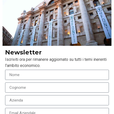
Borse
prima di una stabilizzazione su livelli
leggermente inferiori. L’atteggiamento prevalente tra
gli investitori sarà di “wait and see”, soprattutto in
attesa di comunicazioni dalla Fed che
condizioneranno maggiormente i mercati rispetto
alla BCE.
Leggi qui
l’articolo completo.
Newsletter
Iscriviti ora per rimanere aggiornato su tutti i temi inerenti
l’ambito economico.
LEGGI ANCHE