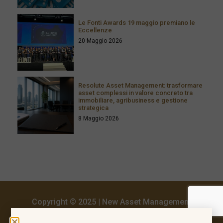
Le Fonti Awards 19 maggio premiano le
Eccellenze
20 Maggio 2026
Resolute Asset Management: trasformare
asset complessi in valore concreto tra
immobiliare, agribusiness e gestione
strategica
8 Maggio 2026
Copyright © 2025 | New Asset Management