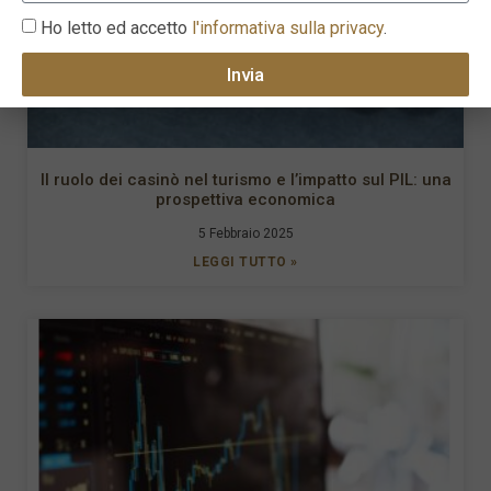
Ho letto ed accetto
l'informativa sulla privacy
.
Invia
Il ruolo dei casinò nel turismo e l’impatto sul PIL: una
prospettiva economica
5 Febbraio 2025
LEGGI TUTTO »