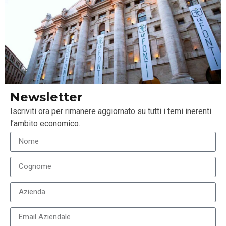
Commento a cura di
Ivan Nikolov
, Senior Portfolio
Manager Convertible Bond Strategies di NN
Investment Partners
Tags:
Ivan Nikolov
,
mercati
,
mercato obbligazionario
,
NN Investment Partners
Newsletter
Iscriviti ora per rimanere aggiornato su tutti i temi inerenti
l’ambito economico.
LEGGI ANCHE