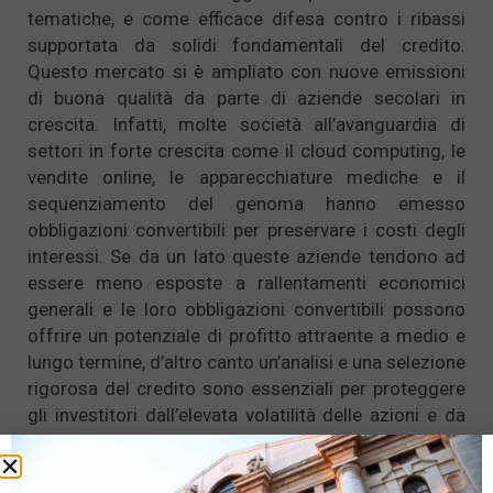
tematiche, e come efficace difesa contro i ribassi
supportata da solidi fondamentali del credito.
Questo mercato si è ampliato con nuove emissioni
di buona qualità da parte di aziende secolari in
crescita. Infatti, molte società all’avanguardia di
settori in forte crescita come il cloud computing, le
vendite online, le apparecchiature mediche e il
sequenziamento del genoma hanno emesso
obbligazioni convertibili per preservare i costi degli
interessi. Se da un lato queste aziende tendono ad
essere meno esposte a rallentamenti economici
generali e le loro obbligazioni convertibili possono
offrire un potenziale di profitto attraente a medio e
lungo termine, d’altro canto un’analisi e una selezione
rigorosa del credito sono essenziali per proteggere
gli investitori dall’elevata volatilità delle azioni e da
eventuali perturbazioni del mercato.