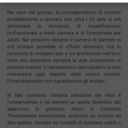
Nel caso dei giovani, la consapevolezza di trovarsi
probabilmente a lavorare ben oltre i 65 anni di età
alimenterà la domanda di riqualificazione
professionale a metà carriera e di formazione per
adulti. Nei prossimi decenni il numero di bambini in
età scolare potrebbe in effetti diminuire, ma la
necessità di svolgere due o tre professioni nell’arco
della vita lavorativa riempirà le aule scolastiche di
persone mature. Il cambiamento demografico in atto
interesserà ogni aspetto della nostra società:
l’invecchiamento non riguarda solo gli anziani.
In tale contesto, l’attenta selezione dei titoli è
fondamentale e da sempre un punto distintivo del
approccio di gestione attivo di Columbia
Threadneedle Investments, orientato su società ad
alta qualità, fondate su modelli di business solidi e