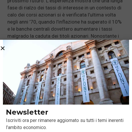
prossimo futuro. L’esperienza mostra che una lunga
fase di rialzo dei tassi di interesse in un contesto di
calo dei corsi azionari si è verificata l’ultima volta
negli anni ’70, quando l’inflazione ha superato il 10%
e le banche centrali dovettero aumentare i tassi
malgrado la caduta dei titoli azionari. Nonostante i
segnali di aumento dell’inflazione, al momento
riteniamo improbabile questo scenario.
Newsletter
Iscriviti ora per rimanere aggiornato su tutti i temi inerenti
l’ambito economico.