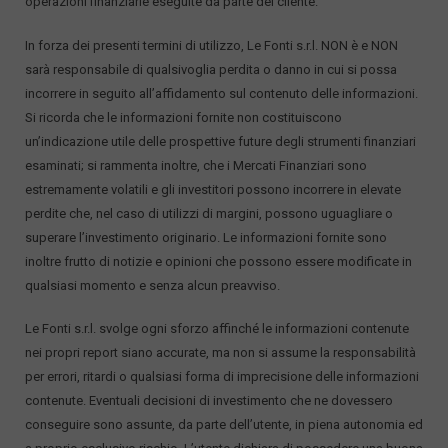
operazioni finanziarie eseguite da parte del cliente.
In forza dei presenti termini di utilizzo, Le Fonti s.r.l. NON è e NON
sarà responsabile di qualsivoglia perdita o danno in cui si possa
incorrere in seguito all’affidamento sul contenuto delle informazioni.
Si ricorda che le informazioni fornite non costituiscono
un’indicazione utile delle prospettive future degli strumenti finanziari
esaminati; si rammenta inoltre, che i Mercati Finanziari sono
estremamente volatili e gli investitori possono incorrere in elevate
perdite che, nel caso di utilizzi di margini, possono uguagliare o
superare l’investimento originario. Le informazioni fornite sono
inoltre frutto di notizie e opinioni che possono essere modificate in
qualsiasi momento e senza alcun preavviso.
Le Fonti s.r.l. svolge ogni sforzo affinché le informazioni contenute
nei propri report siano accurate, ma non si assume la responsabilità
per errori, ritardi o qualsiasi forma di imprecisione delle informazioni
contenute. Eventuali decisioni di investimento che ne dovessero
conseguire sono assunte, da parte dell’utente, in piena autonomia ed