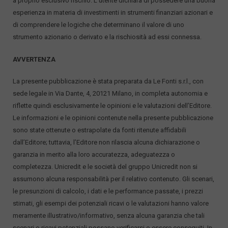
a proprio esclusivo rischio. L’utente dichiara di possedere una buona
esperienza in materia di investimenti in strumenti finanziari azionari e
di comprendere le logiche che determinano il valore di uno
strumento azionario o derivato e la rischiosità ad essi connessa.
AVVERTENZA
La presente pubblicazione è stata preparata da Le Fonti s.r.l., con
sede legale in Via Dante, 4, 20121 Milano, in completa autonomia e
riflette quindi esclusivamente le opinioni e le valutazioni dell’Editore.
Le informazioni e le opinioni contenute nella presente pubblicazione
sono state ottenute o estrapolate da fonti ritenute affidabili
dall’Editore; tuttavia, l’Editore non rilascia alcuna dichiarazione o
garanzia in merito alla loro accuratezza, adeguatezza o
completezza. Unicredit e le società del gruppo Unicredit non si
assumono alcuna responsabilità per il relativo contenuto. Gli scenari,
le presunzioni di calcolo, i dati e le performance passate, i prezzi
stimati, gli esempi dei potenziali ricavi o le valutazioni hanno valore
meramente illustrativo/informativo, senza alcuna garanzia che tali
scenari o ricavi potenziali possano verificarsi o essere conseguiti. In