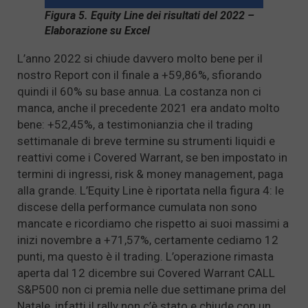
Figura 5. Equity Line dei risultati del 2022 –
Elaborazione su Excel
L’anno 2022 si chiude davvero molto bene per il
nostro Report con il finale a +59,86%, sfiorando
quindi il 60% su base annua. La costanza non ci
manca, anche il precedente 2021 era andato molto
bene: +52,45%, a testimonianzia che il trading
settimanale di breve termine su strumenti liquidi e
reattivi come i Covered Warrant, se ben impostato in
termini di ingressi, risk & money management, paga
alla grande. L’Equity Line è riportata nella figura 4: le
discese della performance cumulata non sono
mancate e ricordiamo che rispetto ai suoi massimi a
inizi novembre a +71,57%, certamente cediamo 12
punti, ma questo è il trading. L’operazione rimasta
aperta dal 12 dicembre sui Covered Warrant CALL
S&P500 non ci premia nelle due settimane prima del
Natale, infatti il rally non c’è stato e chiude con un