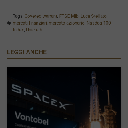
Tags:
Covered warrant
,
FTSE Mib
,
Luca Stellato
,
mercati finanziari
,
mercato azionario
,
Nasdaq 100
Index
,
Unicredit
LEGGI ANCHE