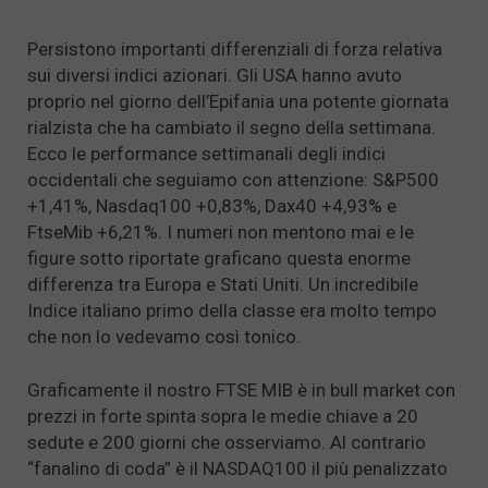
Persistono importanti differenziali di forza relativa
sui diversi indici azionari. Gli USA hanno avuto
proprio nel giorno dell’Epifania una potente giornata
rialzista che ha cambiato il segno della settimana.
Ecco le performance settimanali degli indici
occidentali che seguiamo con attenzione: S&P500
+1,41%, Nasdaq100 +0,83%, Dax40 +4,93% e
FtseMib +6,21%. I numeri non mentono mai e le
figure sotto riportate graficano questa enorme
differenza tra Europa e Stati Uniti. Un incredibile
Indice italiano primo della classe era molto tempo
che non lo vedevamo così tonico.
Graficamente il nostro FTSE MIB è in bull market con
prezzi in forte spinta sopra le medie chiave a 20
sedute e 200 giorni che osserviamo. Al contrario
“fanalino di coda” è il NASDAQ100 il più penalizzato