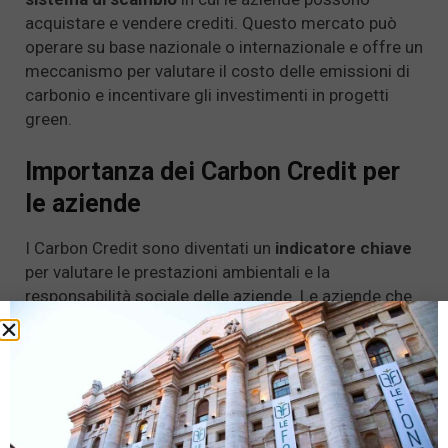
acquistare e vendere crediti. Questo mercato può
operare su base nazionale o internazionale e offre un
meccanismo per valutare il costo delle emissioni di
carbonio e incentivare gli investimenti in progetti
green.
Importanza dei Carbon Credit per
le aziende
I Carbon Credit sono diventati un
indicatore chiave
per valutare le prestazioni ambientali e la
responsabilità sociale delle aziende. Le aziende che
investono in progetti di riduzione delle emissioni
possono accumulare crediti e dimostrare il loro
impegno verso la sostenibilità.
Allo stesso tempo, l’acquisto di crediti può essere
utilizzato come strategia per conformarsi ai requisiti