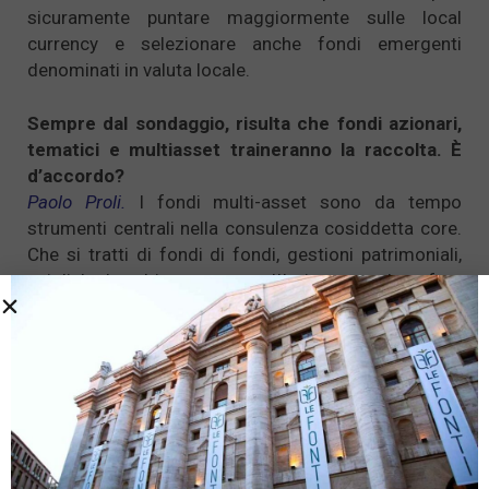
sicuramente puntare maggiormente sulle local
currency e selezionare anche fondi emergenti
denominati in valuta locale.
Sempre dal sondaggio, risulta che fondi azionari,
tematici e multiasset traineranno la raccolta. È
d’accordo?
Paolo Proli.
I fondi multi-asset sono da tempo
strumenti centrali nella consulenza cosiddetta core.
Che si tratti di fondi di fondi, gestioni patrimoniali,
unit linked, multiramo o ramo III, aiutano molto a fare
diversificazione di portafoglio e a non rimanere
investiti in una singola scommessa finanziaria. Per
quanto riguarda l’equity tematico (ma anche quello
sostenibile) credo sia essenziale metterlo al centro
di una corretta pianificazione di lungo termine.
«Never fight change», mi piace dire: non bisogna
combattere il cambiamento. Come si diceva «never