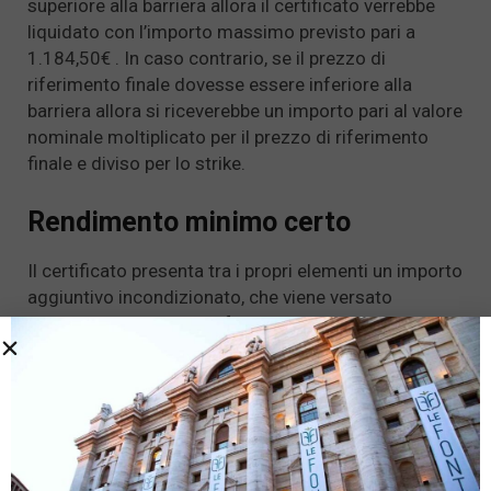
superiore alla barriera allora il certificato verrebbe
liquidato con l’importo massimo previsto pari a
1.184,50€ . In caso contrario, se il prezzo di
riferimento finale dovesse essere inferiore alla
barriera allora si riceverebbe un importo pari al valore
nominale moltiplicato per il prezzo di riferimento
finale e diviso per lo strike.
Rendimento minimo certo
Il certificato presenta tra i propri elementi un importo
aggiuntivo incondizionato, che viene versato
automaticamente al 28 febbraio 2024. Questo
importo, pari a 61,5€ rappresenta un rendimento
minimo certo garantito per questo certificato.
Costi applicati
Il certificato Express su Eni emesso da Unicredit