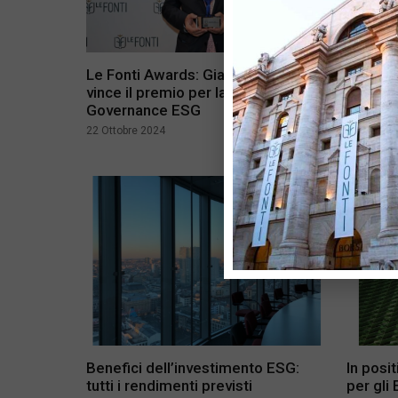
Le Fonti Awards: Gianluigi Serafini
Le 6 pri
vince il premio per la Corporate
disponi
Governance ESG
28 Luglio 
22 Ottobre 2024
Benefici dell’investimento ESG:
In posi
tutti i rendimenti previsti
per gli