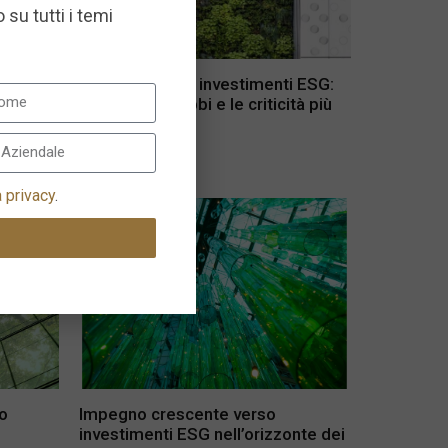
 su tutti i temi
 ESG
Gli ostacoli agli investimenti ESG:
ratiche
quali sono i dubbi e le criticità più
comuni
14 Luglio 2024
a privacy
.
o
Impegno crescente verso
investimenti ESG nell’orizzonte dei