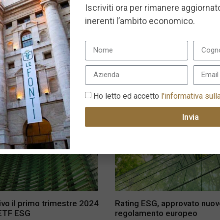
Iscriviti ora per rimanere aggiornato
inerenti l’ambito economico.
ncipali certificazioni ESG
Monitorare le performance
bili per le aziende
delle aziende: strategie e p
efficaci
2024
21 Luglio 2024
Ho letto ed accetto
l'informativa sull
Invia
tivo il primo trimestre 2024
Rating ESG, approvato nuov
 ETF ESG
regolamento europeo