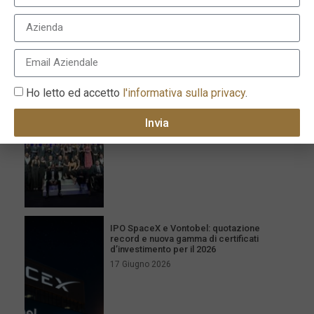
I più recenti
Milano celebra l’eccellenza con la XVI
edizione dei Le Fonti Awards il 25 giugno
Ho letto ed accetto
l'informativa sulla privacy
.
26 Giugno 2026
Invia
IPO SpaceX e Vontobel: quotazione
record e nuova gamma di certificati
d’investimento per il 2026
17 Giugno 2026