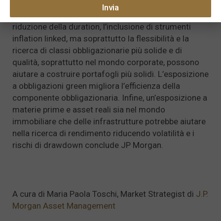
possa preoccupare l’azionario. Mentre il rialzo dei
Invia
tassi è il principale nemico delle obbligazioni. Una
riduzione della duration, l’inclusione di strumenti
inflation linked, ma soprattutto la flessibilità e la
ricerca di classi obbligazionarie più solide e di
qualità, soprattutto nel mondo corporate, possono
aiutare a costruire portafogli più solidi. L’esposizione
a obbligazioni green migliora l’efficienza della
componente obbligazionaria. Infine, un’esposizione a
materie prime e asset reali sia nel mondo
immobiliare che delle infrastrutture potrebbe aiutare
nella ricerca di rendimento riducendo volatilità e i
rischi di drawdown conclude JP Morgan.
A cura di Maria Paola Toschi, Market Strategist di
J.P.
Morgan Asset Management