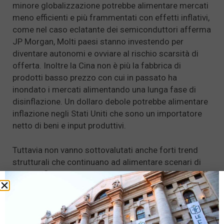
minore globalizzazione potrebbe alimentare mercati
meno efficienti e più frammentati con effetti inflativi,
come nel caso eclatante dei semiconduttori afferma
JP Morgan, Molti paesi stanno investendo per
diventare autonomi e ovviare al rischio scarsità di
offerta. Inoltre la Cina non è più la fabbrica di
prodotti basso prezzo con cui in passato ha
inondato i mercati alimentando una lunga fase di
disinflazione. Un dollaro debole potrebbe alimentare
inflazione negli Stati Uniti che sono un importatore
netto di beni e input produttivi.
Tuttavia non vanno sottovalutati anche forti trend
strutturali che continuano ad alimentare scenari di
bassa inflazione. La pandemia e i lockdown hanno
accelerato la transizione digitale e le vendite on-line
con un forte potenziale disinflattivo. Nei mercati del
lavoro, dopo la serie di crisi vissute in questi anni la
forza contrattuale delle unioni sindacali e le pretese