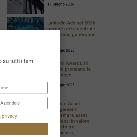
17 Giugno 2026
LinkedIn Ads nel 2026:
perché resta centrale
per la lead generation
B2B
28 Maggio 2026
 su tutti i temi
Le Fonti Awards 19
maggio premiano le
Eccellenze
20 Maggio 2026
Resolute Asset
Management:
trasformare asset
a privacy
.
complessi in valore
concreto tra
immobiliare,