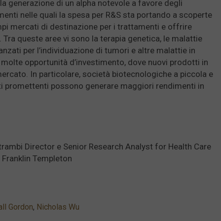
la generazione di un alpha notevole a favore degli
amenti nelle quali la spesa per R&S sta portando a scoperte
pi mercati di destinazione per i trattamenti e offrire
 Tra queste aree vi sono la terapia genetica, le malattie
nzati per l’individuazione di tumori e altre malattie in
i molte opportunità d’investimento, dove nuovi prodotti in
mercato. In particolare, società biotecnologiche a piccola e
i promettenti possono generare maggiori rendimenti in
trambi Director e Senior Research Analyst for Health Care
o Franklin Templeton
ll Gordon
,
Nicholas Wu