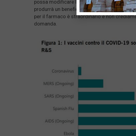
possa modificare la malattia, e sono sufficie
produrrà un beneficio cognitivo tale da far r
per il farmaco è straordinario e non crediamo
domanda.