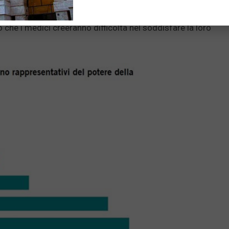
ntemente convinti che la rimozione delle placche amiloidi
accomandare l’Aduhelm ai pazienti. L’interesse dei pazienti
 che i medici creeranno difficoltà nel soddisfare la loro