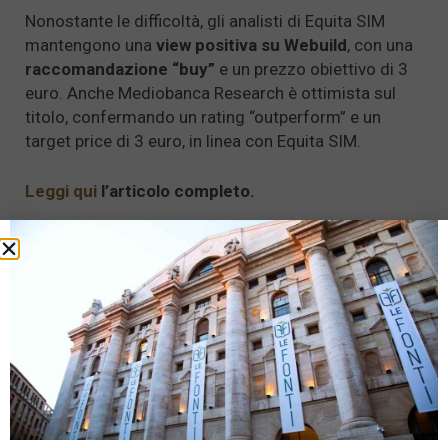
Nonostante le difficoltà, gli analisti di Equita SIM
mantengono una
view positiva su Webuild
, con una
raccomandazione “buy”
e un prezzo obiettivo di 3
euro. Anche Mediobanca Research è ottimista sul
titolo, confermando un rating “outperform” e un
target price di 3 euro, in linea con Equita SIM.
Leggi qui
l’articolo completo.
Tags:
Webuild
LEGGI ANCHE