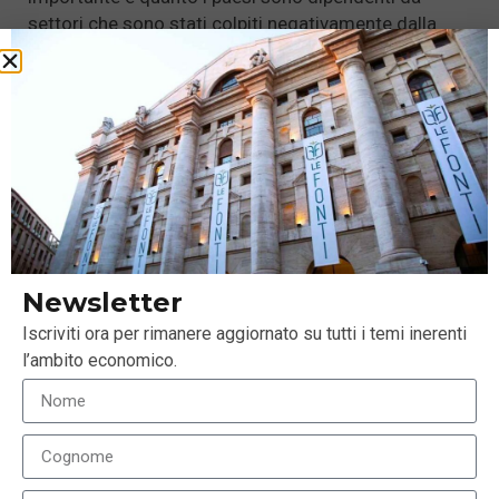
settori che sono stati colpiti negativamente dalla
pandemia. Le economie basate sul turismo sono
generalmente in difficoltà, data la lenta
normalizzazione dei viaggi transfrontalieri afferma
Capital Group.. La domanda globale di petrolio sta
mostrando segni di ripresa dopo un calo record nella
prima metà del 2020, ma potrebbe volerci del tempo
per tornare ai livelli del 2019. Mentre ci aspettiamo
un aumento dei prezzi di materie prime come il
minerale di ferro e il rame, non crediamo che questo
ciclo delle materie prime sarà forte come quello
Newsletter
successivo alla crisi finanziaria del 2008.
Iscriviti ora per rimanere aggiornato su tutti i temi inerenti
l’ambito economico.
Quel ciclo è stato alimentato da un enorme boom
edilizio in Cina che difficilmente si ripeterà su così
larga scala questa volta. I consumatori hanno
generalmente speso di più in beni e meno in servizi
dall’inizio della pandemia. I paesi coinvolti nelle