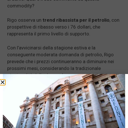
commodity?
Rigo osserva un
trend ribassista per il petrolio
, con
prospettive di ribasso verso i 76 dollari, che
rappresenta il primo livello di supporto.
Con l’avvicinarsi della stagione estiva e la
conseguente moderata domanda di petrolio, Rigo
prevede che i prezzi continueranno a diminuire nei
prossimi mesi, considerando la tradizionale
stagionalità della domanda.
Prospettive di mercato
Qual è la sua opinione sull’andamento recente dei
mercati azionari e quali sono le prospettive a breve
termine?